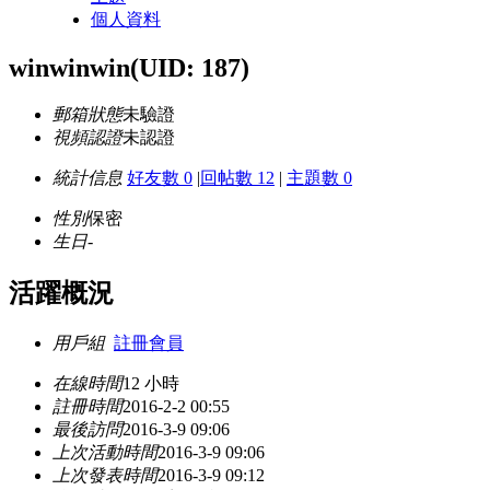
個人資料
winwinwin
(UID: 187)
郵箱狀態
未驗證
視頻認證
未認證
統計信息
好友數 0
|
回帖數 12
|
主題數 0
性別
保密
生日
-
活躍概況
用戶組
註冊會員
在線時間
12 小時
註冊時間
2016-2-2 00:55
最後訪問
2016-3-9 09:06
上次活動時間
2016-3-9 09:06
上次發表時間
2016-3-9 09:12