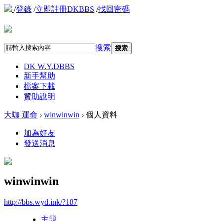
/
登錄
/
立即註冊DKBBS
/
找回密碼
搜索
搜索
DK W.Y.D
BBS
新手幫助
檔案下載
贊助說明
大咖 運命
›
winwinwin
›
個人資料
加為好友
發送消息
winwinwin
http://bbs.wyd.ink/?187
主題