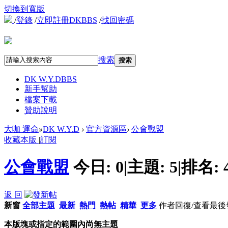
切換到寬版
/
登錄
/
立即註冊DKBBS
/
找回密碼
搜索
搜索
DK W.Y.D
BBS
新手幫助
檔案下載
贊助說明
大咖 運命
»
DK W.Y.D
›
官方資源區
›
公會戰盟
收藏本版
|
訂閱
公會戰盟
今日:
0
|
主題:
5
|
排名:
返 回
新窗
全部主題
最新
熱門
熱帖
精華
更多
作者
回復/查看
最後
本版塊或指定的範圍內尚無主題