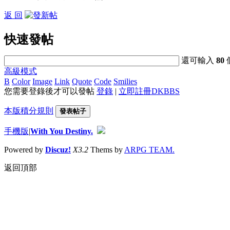
返 回
快速發帖
還可輸入
80
高級模式
B
Color
Image
Link
Quote
Code
Smilies
您需要登錄後才可以發帖
登錄
|
立即註冊DKBBS
本版積分規則
發表帖子
手機版
|
With You Destiny.
Powered by
Discuz!
X3.2
Thems by
ARPG TEAM.
返回頂部