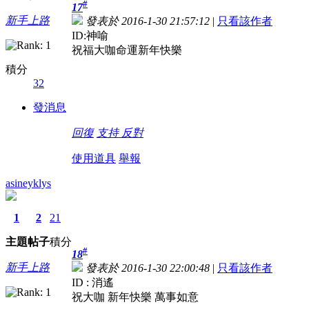
#
17
新手上路
發表於 2016-1-30 21:57:12
|
只看該作者
ID:神喻
祝福大咖命運新年快樂
積分
32
發消息
回復
支持
反對
使用道具
舉報
asineyklys
1
2
21
主題
帖子
積分
#
18
新手上路
發表於 2016-1-30 22:00:48
|
只看該作者
ID : 消遙
祝大咖 新年快樂 萬事如意