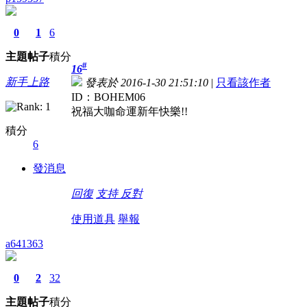
0
1
6
主題
帖子
積分
#
16
新手上路
發表於 2016-1-30 21:51:10
|
只看該作者
ID：BOHEM06
祝福大咖命運新年快樂!!
積分
6
發消息
回復
支持
反對
使用道具
舉報
a641363
0
2
32
主題
帖子
積分