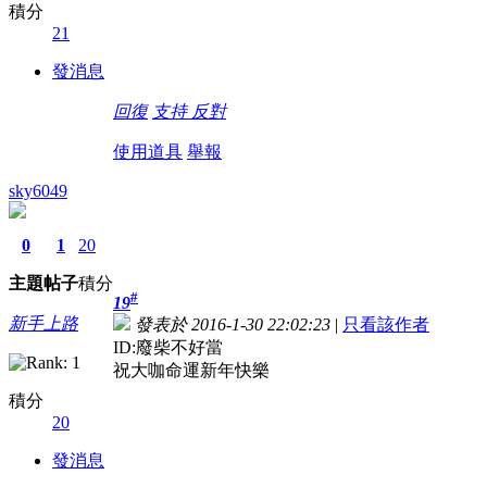
積分
21
發消息
回復
支持
反對
使用道具
舉報
sky6049
0
1
20
主題
帖子
積分
#
19
新手上路
發表於 2016-1-30 22:02:23
|
只看該作者
ID:廢柴不好當
祝大咖命運新年快樂
積分
20
發消息