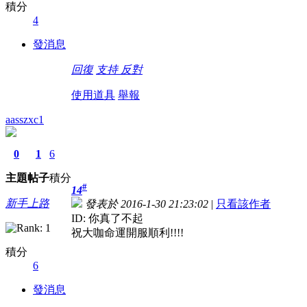
積分
4
發消息
回復
支持
反對
使用道具
舉報
aasszxc1
0
1
6
主題
帖子
積分
#
14
新手上路
發表於 2016-1-30 21:23:02
|
只看該作者
ID: 你真了不起
祝大咖命運開服順利!!!!
積分
6
發消息