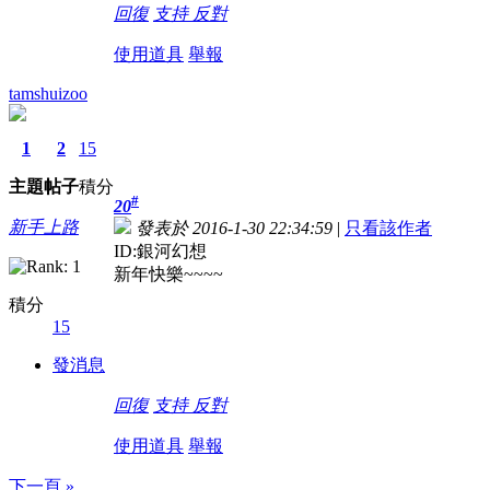
回復
支持
反對
使用道具
舉報
tamshuizoo
1
2
15
主題
帖子
積分
#
20
新手上路
發表於 2016-1-30 22:34:59
|
只看該作者
ID:銀河幻想
新年快樂~~~~
積分
15
發消息
回復
支持
反對
使用道具
舉報
下一頁 »