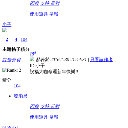
回復
支持
反對
使用道具
舉報
小子
2
4
104
主題
帖子
積分
#
15
發表於 2016-1-30 21:44:31
|
只看該作者
註冊會員
ID:小子
祝福大咖命運新年快樂!!
積分
104
發消息
回復
支持
反對
使用道具
舉報
p159357