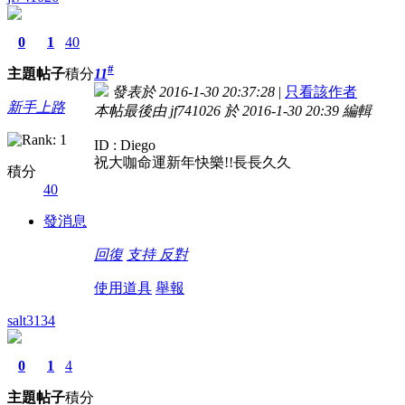
0
1
40
#
主題
帖子
積分
11
發表於 2016-1-30 20:37:28
|
只看該作者
新手上路
本帖最後由 jf741026 於 2016-1-30 20:39 編輯
ID : Diego
祝大咖命運新年快樂!!長長久久
積分
40
發消息
回復
支持
反對
使用道具
舉報
salt3134
0
1
4
主題
帖子
積分