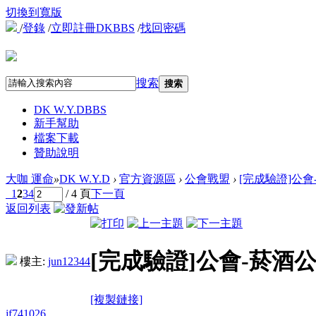
切換到寬版
/
登錄
/
立即註冊DKBBS
/
找回密碼
搜索
搜索
DK W.Y.D
BBS
新手幫助
檔案下載
贊助說明
大咖 運命
»
DK W.Y.D
›
官方資源區
›
公會戰盟
›
[完成驗證]公
1
2
3
4
/ 4 頁
下一頁
返回列表
[完成驗證]公會-菸酒
樓主:
jun12344
[複製鏈接]
jf741026