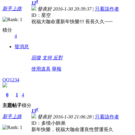
#
12
新手上路
發表於 2016-1-30 20:39:37
|
只看該作者
ID：星空
祝福大咖命運新年快樂!!! 長長久久~~~
積分
4
發消息
回復
支持
反對
使用道具
舉報
QQ1234
0
1
4
主題
帖子
積分
#
13
新手上路
發表於 2016-1-30 21:06:28
|
只看該作者
ID：多情小帥弟
新年快樂，祝福大咖命運良性營運長久