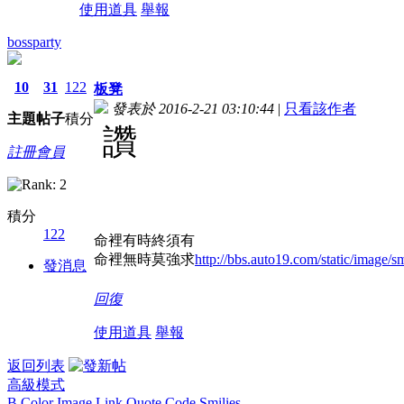
使用道具
舉報
bossparty
10
31
122
板凳
發表於 2016-2-21 03:10:44
|
只看該作者
主題
帖子
積分
讚
註冊會員
積分
122
命裡有時終須有
命裡無時莫強求
http://bbs.auto19.com/static/image/sm
發消息
回復
使用道具
舉報
返回列表
高級模式
B
Color
Image
Link
Quote
Code
Smilies