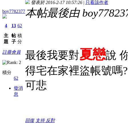
發表於 2016-2-17 10:57:26
|
只看該作者
本帖最後由 boy7782377
boy7782377
4
13
62
主
帖
積
題
子
分
夏戀
最後我要對
說 
註冊會員
得宅在家裡盜帳號嗎?
積分
62
可悲
發消
息
回復
支持
反對