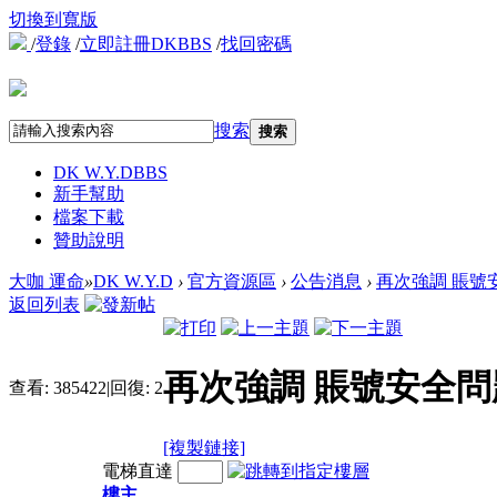
切換到寬版
/
登錄
/
立即註冊DKBBS
/
找回密碼
搜索
搜索
DK W.Y.D
BBS
新手幫助
檔案下載
贊助說明
大咖 運命
»
DK W.Y.D
›
官方資源區
›
公告消息
›
再次強調 賬號
返回列表
再次強調 賬號安全問
查看:
385422
|
回復:
2
[複製鏈接]
電梯直達
樓主