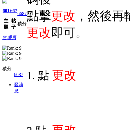
601
667
點擊
更改
，然後再
6687
主
帖
積分
題
子
更改
即可。
管理員
積分
更改
1. 點
6687
發消
息