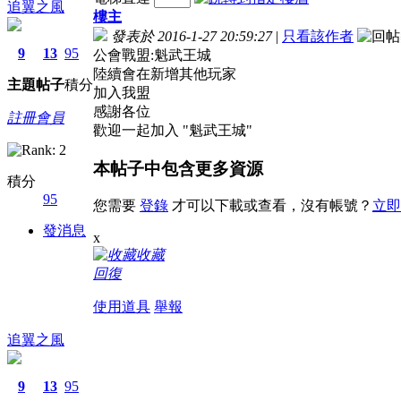
追翼之風
樓主
發表於 2016-1-27 20:59:27
|
只看該作者
9
13
95
公會戰盟:魁武王城
陸續會在新增其他玩家
主題
帖子
積分
加入我盟
感謝各位
註冊會員
歡迎一起加入 "魁武王城"
本帖子中包含更多資源
積分
95
您需要
登錄
才可以下載或查看，沒有帳號？
立即
發消息
x
收藏
回復
使用道具
舉報
追翼之風
9
13
95