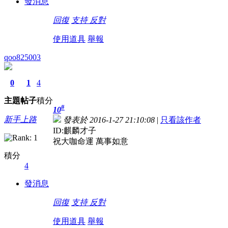
發消息
回復
支持
反對
使用道具
舉報
qoo825003
0
1
4
主題
帖子
積分
#
10
新手上路
發表於 2016-1-27 21:10:08
|
只看該作者
ID:麒麟才子
祝大咖命運 萬事如意
積分
4
發消息
回復
支持
反對
使用道具
舉報