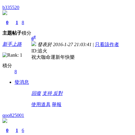
b335520
0
1
8
主題
帖子
積分
#
6
新手上路
發表於 2016-1-27 21:03:41
|
只看該作者
ID:追火
祝大咖命運新年快樂
積分
8
發消息
回復
支持
反對
使用道具
舉報
qoo825001
0
1
6