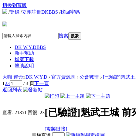
切換到寬版
/
登錄
/
立即註冊DKBBS
/
找回密碼
搜索
搜索
DK W.Y.D
BBS
新手幫助
檔案下載
贊助說明
大咖 運命
»
DK W.Y.D
›
官方資源區
›
公會戰盟
›
[已驗證]魁武王
1
2
3
/ 3 頁
下一頁
返回列表
[已驗證]魁武王城 前
查看:
21851
|
回復:
23
[複製鏈接]
電梯直達