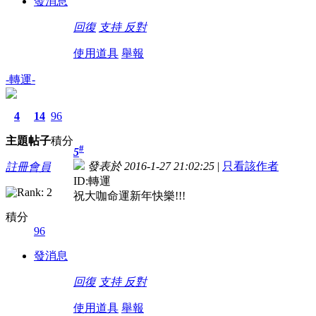
發消息
回復
支持
反對
使用道具
舉報
-轉運-
4
14
96
主題
帖子
積分
#
5
發表於 2016-1-27 21:02:25
|
只看該作者
註冊會員
ID:轉運
祝大咖命運新年快樂!!!
積分
96
發消息
回復
支持
反對
使用道具
舉報