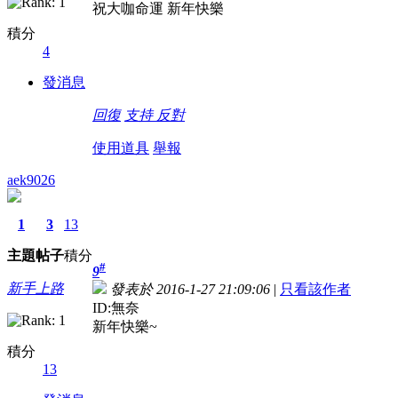
祝大咖命運 新年快樂
積分
4
發消息
回復
支持
反對
使用道具
舉報
aek9026
1
3
13
主題
帖子
積分
#
9
新手上路
發表於 2016-1-27 21:09:06
|
只看該作者
ID:無奈
新年快樂~
積分
13