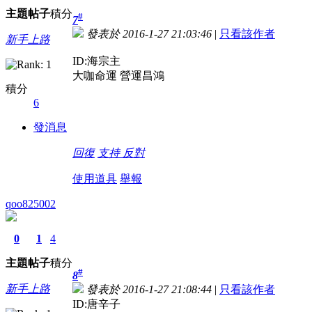
主題
帖子
積分
#
7
發表於 2016-1-27 21:03:46
|
只看該作者
新手上路
ID:海宗主
大咖命運 營運昌鴻
積分
6
發消息
回復
支持
反對
使用道具
舉報
qoo825002
0
1
4
主題
帖子
積分
#
8
新手上路
發表於 2016-1-27 21:08:44
|
只看該作者
ID:唐辛子