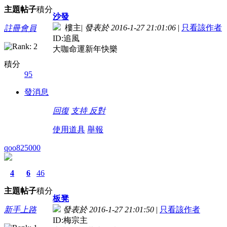
主題
帖子
積分
沙發
樓主
|
發表於 2016-1-27 21:01:06
|
只看該作者
註冊會員
ID:追風
大咖命運新年快樂
積分
95
發消息
回復
支持
反對
使用道具
舉報
qoo825000
4
6
46
主題
帖子
積分
板凳
新手上路
發表於 2016-1-27 21:01:50
|
只看該作者
ID:梅宗主