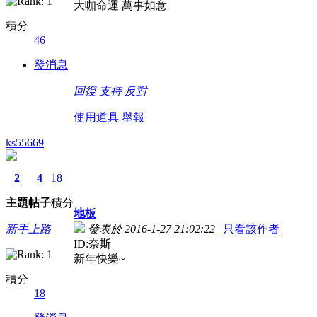
大咖命運 萬事如意
積分
46
發消息
回復
支持
反對
使用道具
舉報
ks55669
2
4
18
主題
帖子
積分
地板
新手上路
發表於 2016-1-27 21:02:22
|
只看該作者
ID:奈斯
新年快樂~
積分
18