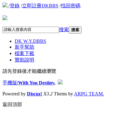
/
登錄
/
立即註冊DKBBS
/
找回密碼
搜索
搜索
DK W.Y.D
BBS
新手幫助
檔案下載
贊助說明
請先登錄後才能繼續瀏覽
手機版
|
With You Destiny.
Powered by
Discuz!
X3.2
Thems by
ARPG TEAM.
返回頂部