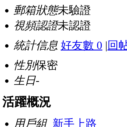
郵箱狀態
未驗證
視頻認證
未認證
統計信息
好友數 0
|
回帖
性別
保密
生日
-
活躍概況
用戶組
新手上路