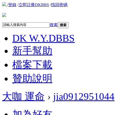
/
登錄
/
立即註冊DKBBS
/
找回密碼
搜索
搜索
DK W.Y.D
BBS
新手幫助
檔案下載
贊助說明
大咖 運命
›
jia0912951044
加為好友