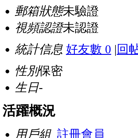
郵箱狀態
未驗證
視頻認證
未認證
統計信息
好友數 0
|
回帖
性別
保密
生日
-
活躍概況
用戶組
註冊會員