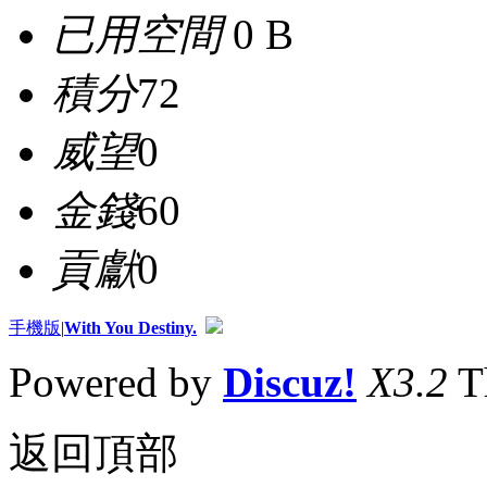
已用空間
0 B
積分
72
威望
0
金錢
60
貢獻
0
手機版
|
With You Destiny.
Powered by
Discuz!
X3.2
T
返回頂部