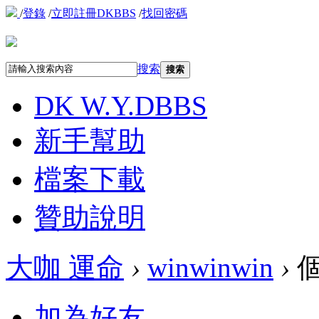
/
登錄
/
立即註冊DKBBS
/
找回密碼
搜索
搜索
DK W.Y.D
BBS
新手幫助
檔案下載
贊助說明
大咖 運命
›
winwinwin
›
加為好友