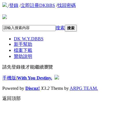
/
登錄
/
立即註冊DKBBS
/
找回密碼
搜索
搜索
DK W.Y.D
BBS
新手幫助
檔案下載
贊助說明
請先登錄後才能繼續瀏覽
手機版
|
With You Destiny.
Powered by
Discuz!
X3.2
Thems by
ARPG TEAM.
返回頂部