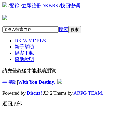
/
登錄
/
立即註冊DKBBS
/
找回密碼
搜索
搜索
DK W.Y.D
BBS
新手幫助
檔案下載
贊助說明
請先登錄後才能繼續瀏覽
手機版
|
With You Destiny.
Powered by
Discuz!
X3.2
Thems by
ARPG TEAM.
返回頂部