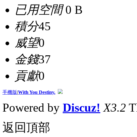
已用空間
0 B
積分
45
威望
0
金錢
37
貢獻
0
手機版
|
With You Destiny.
Powered by
Discuz!
X3.2
T
返回頂部