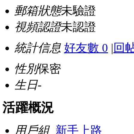
郵箱狀態
未驗證
視頻認證
未認證
統計信息
好友數 0
|
回帖
性別
保密
生日
-
活躍概況
用戶組
新手上路