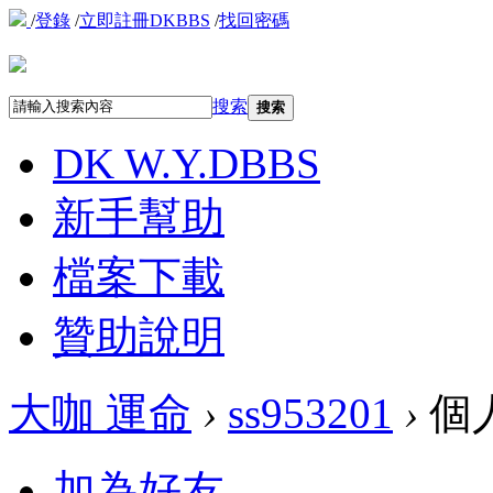
/
登錄
/
立即註冊DKBBS
/
找回密碼
搜索
搜索
DK W.Y.D
BBS
新手幫助
檔案下載
贊助說明
大咖 運命
›
ss953201
›
個
加為好友