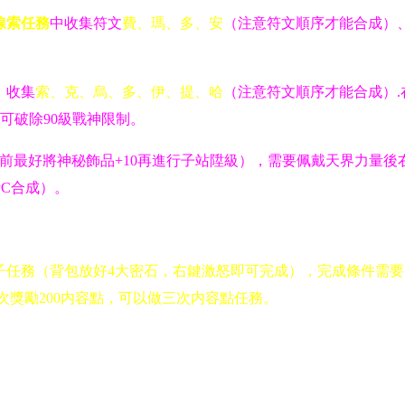
線索任務
中收集符文
費、瑪、多、安
（注意符文順序才能合成）、
，收集
索、克、烏、多、伊、提、哈
（注意符文順序才能合成）
可破除90級戰神限制。
站之前最好將神秘飾品+10再進行子站陞級），需要佩戴天界力
PC合成）。
子任務（背包放好4大密石，右鍵激怒即可完成），完成條件需要等
獎勵200内容點，可以做三次内容點任務。