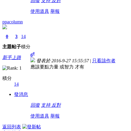
回復
支持
反對
使用道具
舉報
ppacolumn
0
3
14
主題
帖子
積分
#
6
新手上路
發表於 2016-9-27 15:55:57
|
只看該作者
應該要點力量 或智力 才有
積分
14
發消息
回復
支持
反對
使用道具
舉報
返回列表