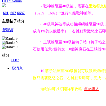
DJThiAdmin
7.戰神練級至40級後，需要在
聖地符文
601
667
6687
（3239，1682）”進行40級戰神破等。
主題
帖子
積分
8.40級戰神破等成功後繼續練級至90級
管理員
成有1%的失敗幾率），右鍵點擊激怒之石即
9.主號練級至200級後轉子站（轉子
石使用任意2個符文+10個神魔石在三城找N
積分
6687
發消息
10.
將子站練至200級後就可以做輝煌帽
務只需要激怒之石，右鍵點擊即可，完成一次
遊戲內可以打開詳細攻略
点此进入