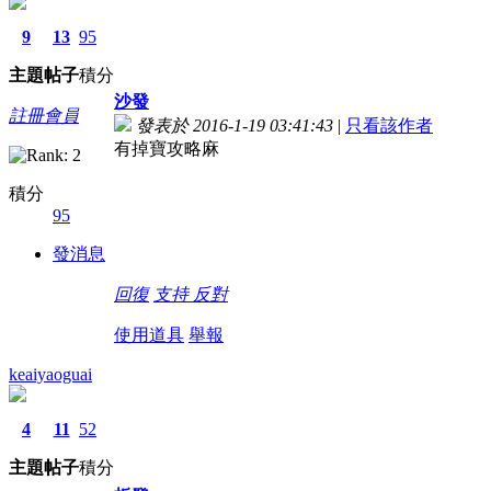
9
13
95
主題
帖子
積分
沙發
註冊會員
發表於 2016-1-19 03:41:43
|
只看該作者
有掉寶攻略麻
積分
95
發消息
回復
支持
反對
使用道具
舉報
keaiyaoguai
4
11
52
主題
帖子
積分