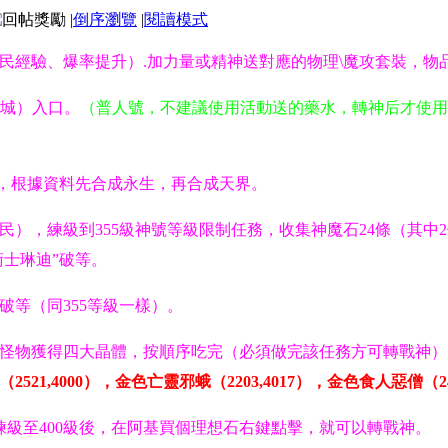
|
倒序瀏覽
|
閱讀模式
市民經驗、爆率提升）.加力量或精神送對應的物理\魔攻套裝，
下城）入口。
（普人號，不建議使用活動送的藥水，轉神后才使用
，根據資料先合成永生，再合成天界。
民），練級到355級神號等級限制任務，收集神魔石24條（其中2
術士琳迪”破等。
次破等（同355等級一樣）。
金色怪物獲得四大晶體，按順序吃完（必須做完該任務方可轉戰神）
521,4000），金色亡靈邪蛾（2203,4017），金色食人惡僧（248
練級至400級後，在阿基買個理想石右鍵點擊，就可以轉戰神。