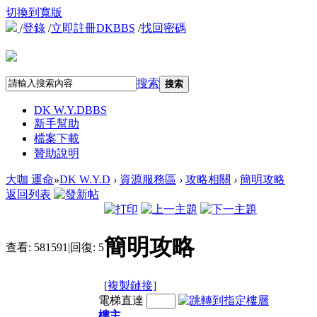
切換到寬版
/
登錄
/
立即註冊DKBBS
/
找回密碼
搜索
搜索
DK W.Y.D
BBS
新手幫助
檔案下載
贊助說明
大咖 運命
»
DK W.Y.D
›
資源服務區
›
攻略相關
›
簡明攻略
返回列表
簡明攻略
查看:
581591
|
回復:
5
[複製鏈接]
電梯直達
樓主