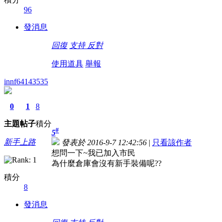
96
發消息
回復
支持
反對
使用道具
舉報
innf64143535
0
1
8
主題
帖子
積分
#
5
新手上路
發表於 2016-9-7 12:42:56
|
只看該作者
想問一下~我已加入市民
為什麼倉庫會沒有新手裝備呢??
積分
8
發消息