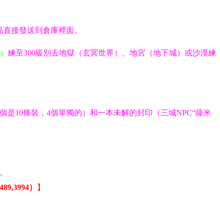
物品直接發送到倉庫裡面。
）
練至300級別去地獄（玄冥世界）、地宮（地下城）或沙漠練
個是10條裝，4個單獨的）和一本未解的封印（三城NPC“薩米
。
9,3994）
】