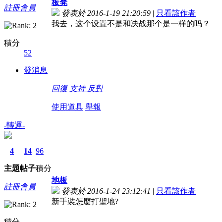
板凳
註冊會員
發表於 2016-1-19 21:20:59
|
只看該作者
我去，这个设置不是和决战那个是一样的吗？
積分
52
發消息
回復
支持
反對
使用道具
舉報
-轉運-
4
14
96
主題
帖子
積分
地板
註冊會員
發表於 2016-1-24 23:12:41
|
只看該作者
新手裝怎麼打聖地?
積分