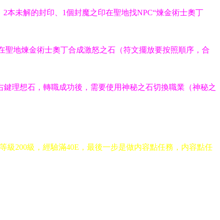
2本未解的封印、1個封魔之印在聖地找NPC“煉金術士奧丁
.在聖地煉金術士奧丁合成激怒之石（符文擺放要按照順序，合
量後右鍵理想石，轉職成功後，需要使用神秘之石切換職業（神秘之
級200級，經驗滿40E，最後一步是做内容點任務，内容點任