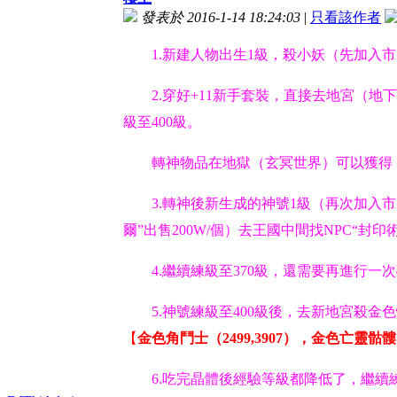
發表於 2016-1-14 18:24:03
|
只看該作者
1.新建人物出生1級，殺小妖（先加入
2.穿好+11新手套裝，直接去地宮（地
級至400級。
轉神物品在地獄（玄冥世界）可以獲得
3.轉神後新生成的神號1級（再次加入市
爾”出售200W/個）去王國中間找NPC“封印
4.繼續練級至370級，還需要再進行一
5.神號練級至400級後，去新地宮殺
【
金色角鬥士（2499,3907），金色亡靈骷髏（2
6.吃完晶體後經驗等級都降低了，繼續