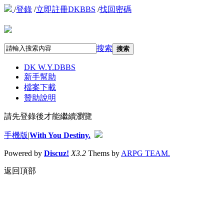
/
登錄
/
立即註冊DKBBS
/
找回密碼
搜索
搜索
DK W.Y.D
BBS
新手幫助
檔案下載
贊助說明
請先登錄後才能繼續瀏覽
手機版
|
With You Destiny.
Powered by
Discuz!
X3.2
Thems by
ARPG TEAM.
返回頂部