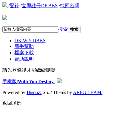
/
登錄
/
立即註冊DKBBS
/
找回密碼
搜索
搜索
DK W.Y.D
BBS
新手幫助
檔案下載
贊助說明
請先登錄後才能繼續瀏覽
手機版
|
With You Destiny.
Powered by
Discuz!
X3.2
Thems by
ARPG TEAM.
返回頂部