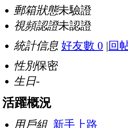
郵箱狀態
未驗證
視頻認證
未認證
統計信息
好友數 0
|
回帖
性別
保密
生日
-
活躍概況
用戶組
新手上路