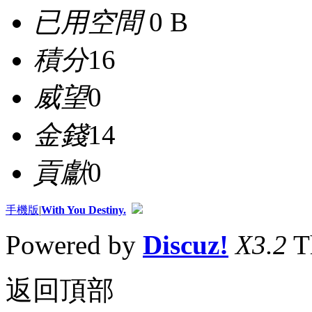
已用空間
0 B
積分
16
威望
0
金錢
14
貢獻
0
手機版
|
With You Destiny.
Powered by
Discuz!
X3.2
T
返回頂部