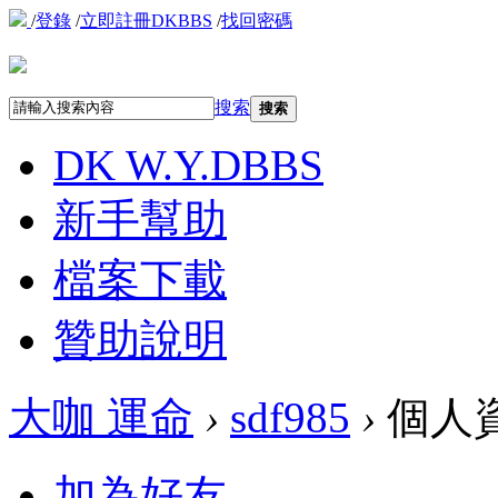
/
登錄
/
立即註冊DKBBS
/
找回密碼
搜索
搜索
DK W.Y.D
BBS
新手幫助
檔案下載
贊助說明
大咖 運命
›
sdf985
›
個人
加為好友