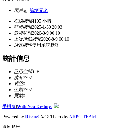
用戶組
論壇元老
在線時間
4105 小時
註冊時間
2025-1-30 20:03
最後訪問
2026-8-9 00:10
上次活動時間
2026-8-9 00:10
所在時區
使用系統默認
統計信息
已用空間
0 B
積分
7392
威望
0
金錢
7392
貢獻
0
手機版
|
With You Destiny.
Powered by
Discuz!
X3.2
Thems by
ARPG TEAM.
返回頂部