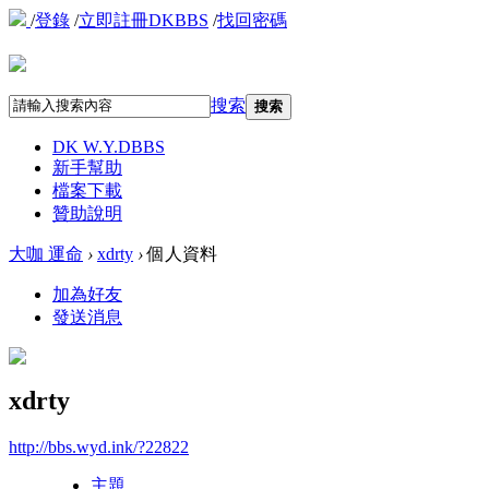
/
登錄
/
立即註冊DKBBS
/
找回密碼
搜索
搜索
DK W.Y.D
BBS
新手幫助
檔案下載
贊助說明
大咖 運命
›
xdrty
›
個人資料
加為好友
發送消息
xdrty
http://bbs.wyd.ink/?22822
主題