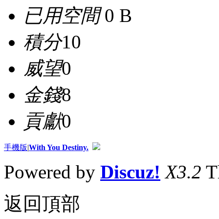
已用空間
0 B
積分
10
威望
0
金錢
8
貢獻
0
手機版
|
With You Destiny.
Powered by
Discuz!
X3.2
T
返回頂部