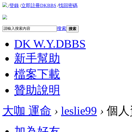
/
登錄
/
立即註冊DKBBS
/
找回密碼
搜索
搜索
DK W.Y.D
BBS
新手幫助
檔案下載
贊助說明
大咖 運命
›
leslie99
›
個人
加為好友