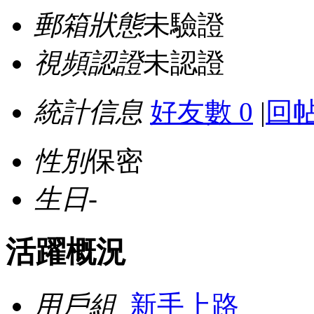
郵箱狀態
未驗證
視頻認證
未認證
統計信息
好友數 0
|
回帖
性別
保密
生日
-
活躍概況
用戶組
新手上路