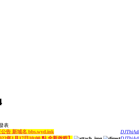
4
發表
告 新域名 bbs.wyd.ink
DJThiAd
022年1月17日10:00 點 全新啟程】
DJThiAd