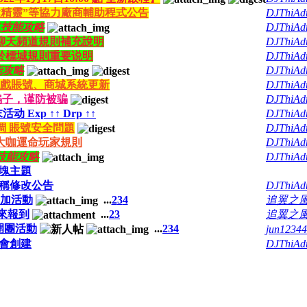
鍵精靈”等協力廠商輔助程式公告
DJThiAd
二技能攻略
DJThiAd
聊天頻道規則補充說明
DJThiAd
於標城規則重要说明
DJThiAd
能攻略
DJThiAd
戲賬號、商城系統更新
DJThiAd
骗子，谨防被骗
DJThiAd
动 Exp ↑↑ Drp ↑↑
DJThiAd
調 賬號安全問題
DJThiAd
大咖運命玩家規則
DJThiAd
技能攻略
DJThiAd
塊主題
稱修改公告
DJThiAd
參加活動
...
2
3
4
追翼之
前來報到
...
2
3
追翼之
開團活動
...
2
3
4
jun12344
會創建
DJThiAd