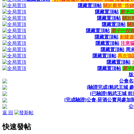
隱藏置頂帖
關於嚴禁"按
隱藏置頂帖
第十
隱藏置頂帖
關於
隱藏置頂帖
關
隱藏置頂帖
第十一技
隱藏置頂帖
創建遊
隱藏置頂帖
注意
隱藏置頂帖
周末活
隱藏置頂帖
再次強
隱藏置頂帖
隱藏置頂帖
第十
版
公會名
[驗證完成]魁武王城 
[已驗證]魁武王城 
[完成驗證]公會-菸酒公賣局參加
公
返 回
快速發帖