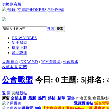
切換到寬版
/
登錄
/
立即註冊DKBBS
/
找回密碼
搜索
搜索
DK W.Y.D
BBS
新手幫助
檔案下載
贊助說明
大咖 運命
»
DK W.Y.D
›
官方資源區
›
公會戰盟
收藏本版
|
訂閱
公會戰盟
今日:
0
|
主題:
5
|
排名:
返 回
新窗
全部主題
最新
熱門
熱帖
精華
更多
作者
回復/查看
最後
隱藏置頂帖
域名變更公
隱藏置頂帖
【大咖命運II 運命Online 二區 港臺服 2