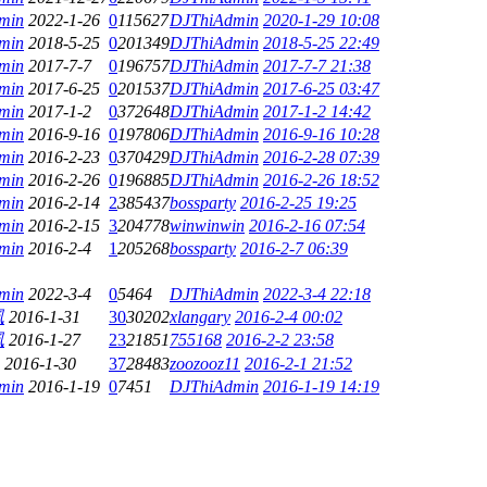
min
2022-1-26
0
115627
DJThiAdmin
2020-1-29 10:08
min
2018-5-25
0
201349
DJThiAdmin
2018-5-25 22:49
min
2017-7-7
0
196757
DJThiAdmin
2017-7-7 21:38
min
2017-6-25
0
201537
DJThiAdmin
2017-6-25 03:47
min
2017-1-2
0
372648
DJThiAdmin
2017-1-2 14:42
min
2016-9-16
0
197806
DJThiAdmin
2016-9-16 10:28
min
2016-2-23
0
370429
DJThiAdmin
2016-2-28 07:39
min
2016-2-26
0
196885
DJThiAdmin
2016-2-26 18:52
min
2016-2-14
2
385437
bossparty
2016-2-25 19:25
min
2016-2-15
3
204778
winwinwin
2016-2-16 07:54
min
2016-2-4
1
205268
bossparty
2016-2-7 06:39
min
2022-3-4
0
5464
DJThiAdmin
2022-3-4 22:18
風
2016-1-31
30
30202
xlangary
2016-2-4 00:02
風
2016-1-27
23
21851
755168
2016-2-2 23:58
2016-1-30
37
28483
zoozooz11
2016-2-1 21:52
min
2016-1-19
0
7451
DJThiAdmin
2016-1-19 14:19