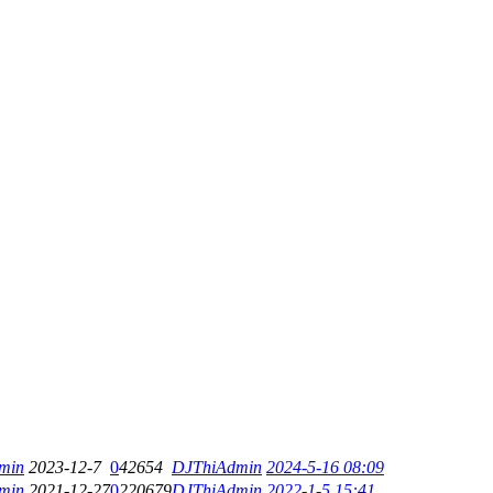
min
2023-12-7
0
42654
DJThiAdmin
2024-5-16 08:09
min
2021-12-27
0
220679
DJThiAdmin
2022-1-5 15:41