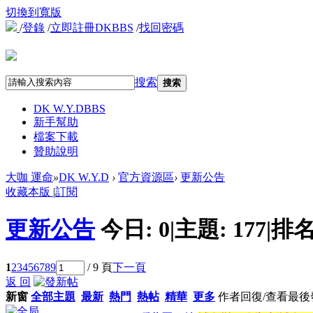
切換到寬版
/
登錄
/
立即註冊DKBBS
/
找回密碼
搜索
搜索
DK W.Y.D
BBS
新手幫助
檔案下載
贊助說明
大咖 運命
»
DK W.Y.D
›
官方資源區
›
更新公告
收藏本版
|
訂閱
更新公告
今日:
0
|
主題:
177
|
排名
1
2
3
4
5
6
7
8
9
/ 9 頁
下一頁
返 回
新窗
全部主題
最新
熱門
熱帖
精華
更多
作者
回復/查看
最後