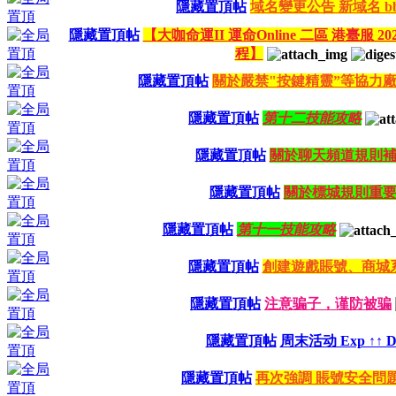
隱藏置頂帖
域名變更公告 新域名 bbs.
隱藏置頂帖
【大咖命運II 運命Online 二區 港臺服 20
程】
隱藏置頂帖
關於嚴禁"按鍵精靈”等協力
隱藏置頂帖
第十二技能攻略
隱藏置頂帖
關於聊天頻道規則
隱藏置頂帖
關於標城規則重
隱藏置頂帖
第十一技能攻略
隱藏置頂帖
創建遊戲賬號、商城
隱藏置頂帖
注意骗子，谨防被骗
隱藏置頂帖
周末活动 Exp ↑↑ Dr
隱藏置頂帖
再次強調 賬號安全問