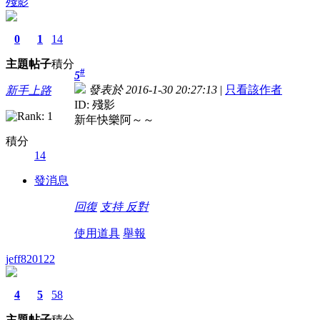
殘影
0
1
14
主題
帖子
積分
#
5
發表於 2016-1-30 20:27:13
|
只看該作者
新手上路
ID: 殘影
新年快樂阿～～
積分
14
發消息
回復
支持
反對
使用道具
舉報
jeff820122
4
5
58
主題
帖子
積分