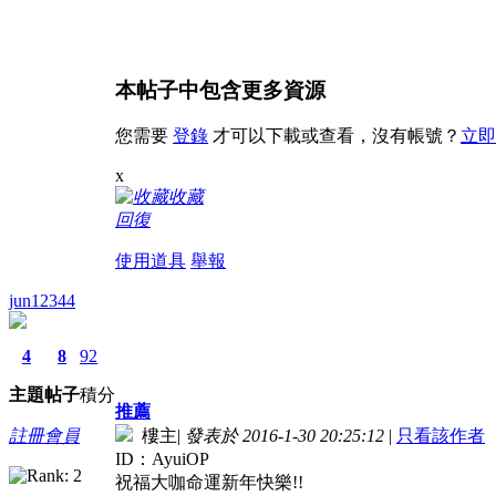
本帖子中包含更多資源
您需要
登錄
才可以下載或查看，沒有帳號？
立即
x
收藏
回復
使用道具
舉報
jun12344
4
8
92
主題
帖子
積分
推薦
註冊會員
樓主
|
發表於 2016-1-30 20:25:12
|
只看該作者
ID：AyuiOP
祝福大咖命運新年快樂!!