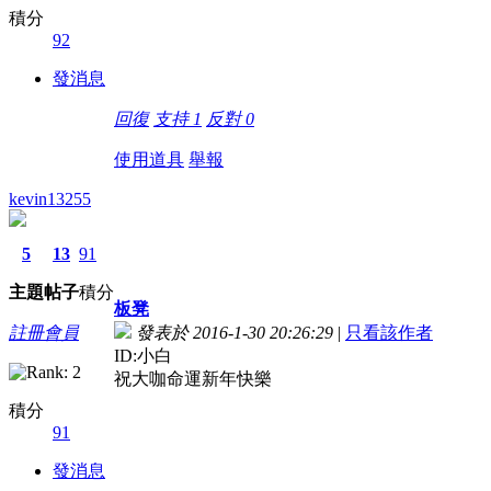
積分
92
發消息
回復
支持
1
反對
0
使用道具
舉報
kevin13255
5
13
91
主題
帖子
積分
板凳
註冊會員
發表於 2016-1-30 20:26:29
|
只看該作者
ID:小白
祝大咖命運新年快樂
積分
91
發消息