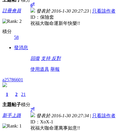
#
6
註冊會員
發表於 2016-1-30 20:27:23
|
只看該作者
ID：保險套
祝福大咖命運新年快樂!!
積分
58
發消息
回復
支持
反對
使用道具
舉報
a25786601
1
2
21
主題
帖子
積分
#
7
新手上路
發表於 2016-1-30 20:27:34
|
只看該作者
ID：XoX-1
祝福大咖命運萬事如意!!