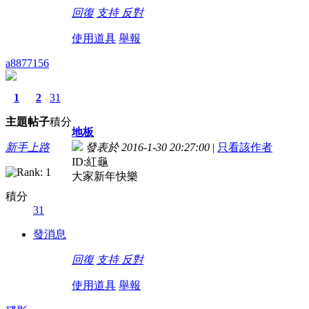
回復
支持
反對
使用道具
舉報
a8877156
1
2
31
主題
帖子
積分
地板
新手上路
發表於 2016-1-30 20:27:00
|
只看該作者
ID:紅龜
大家新年快樂
積分
31
發消息
回復
支持
反對
使用道具
舉報