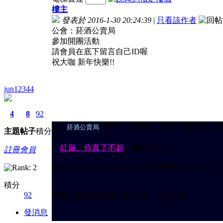
樓主
發表於 2016-1-30 20:24:39
|
只看該作者
公會：菸酒公賣局
參加開團活動
請會員在底下留言自己ID喔
祝大咖 新年快樂!!
jun12344
4
8
92
感
支持，經覈實，申請人數34名，符
謝
菸酒公賣局
的
主題
帖子
積分
算。
，
紅龜、你真了不起
相同ip算1人。
註冊會員
對統計結果有異議請會長及時聯繫客服提出。祝
積分
92
獎勵已發放倉庫留多餘位置，注意查收
發消息
2016.2.