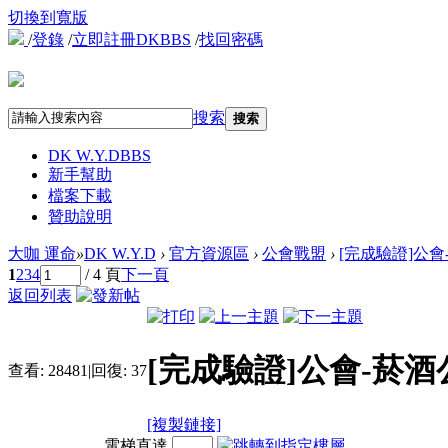
切換到寬版
/
登錄
/
立即註冊DKBBS
/
找回密碼
搜索
搜索
DK W.Y.D
BBS
新手幫助
檔案下載
贊助說明
大咖 運命
»
DK W.Y.D
›
官方資源區
›
公會戰盟
›
[完成驗證]公
1
2
3
4
/ 4 頁
下一頁
返回列表
[完成驗證]公會-菸
查看:
28481
|
回復:
37
[複製鏈接]
電梯直達