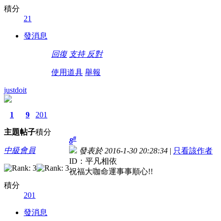
積分
21
發消息
回復
支持
反對
使用道具
舉報
justdoit
1
9
201
主題
帖子
積分
#
8
中級會員
發表於 2016-1-30 20:28:34
|
只看該作者
ID：平凡相依
祝福大咖命運事事順心!!
積分
201
發消息