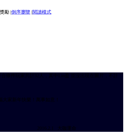
|
倒序瀏覽
|
閱讀模式
合條件玩家共計32人，其中Lin盈 並沒出現在圖片，不計
福大家新年快樂！萬事如意！
1 大咖運命