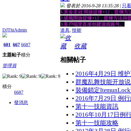
發表於 2016-9-28 13:35:28
|
只
1.黃金圣冠 開放提煉+12，提煉方
2.披風開放提煉+12，提煉方法與提
3.客戶端里直接创建游戏账号。
DJThiAdmin
道具
,
技能
601
667
6687
收藏
主題
帖子
積分
相關帖子
管理員
•
2016年4月29日 
•
群魔乱舞技能开放说
積分
•
裝備鎖定ItemunLoc
6687
•
2016年7月29日 
發消息
•
第十一技能資訊
•
2016年10月17日
•
第十一技能攻略