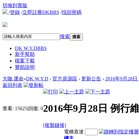
切換到寬版
/
登錄
/
立即註冊DKBBS
/
找回密碼
搜索
搜索
DK W.Y.D
BBS
新手幫助
檔案下載
贊助說明
大咖 運命
»
DK W.Y.D
›
官方資源區
›
更新公告
›
2016年9月2
返回列表
2016年9月28日 例
查看:
15625
|
回復:
0
[複製鏈接]
電梯直達
樓主